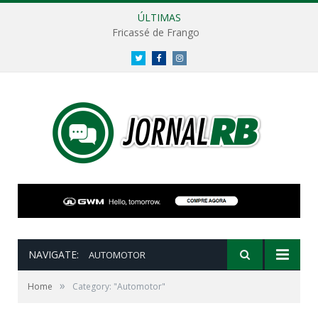
ÚLTIMAS
Fricassé de Frango
Twitter
Facebook
Instagram
NAVIGATE:
AUTOMOTOR
»
Home
Category: "Automotor"