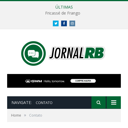
ÚLTIMAS
Fricassé de Frango
Twitter
Facebook
Instagram
NAVIGATE:
CONTATO
»
Home
Contato