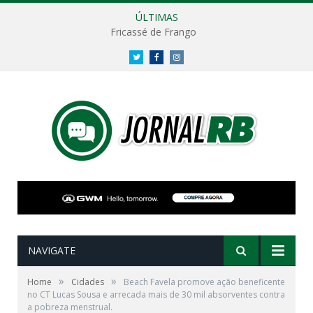
ÚLTIMAS
Fricassé de Frango
Twitter
Facebook
Instagram
NAVIGATE
»
»
Home
Cidades
Beach Favela promove ação beneficente
no CT Lucas Sousa e arrecada mais de 30 mil absorventes contra
a pobreza menstrual.