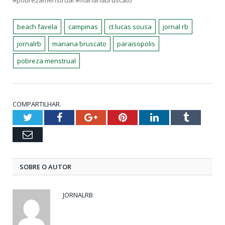
beach favela
campinas
ct lucas sousa
jornal rb
jornalrb
mariana bruscato
paraisopolis
pobreza menstrual
COMPARTILHAR.
Twitter
Facebook
Google+
Pinterest
LinkedIn
Tumblr
Email
SOBRE O AUTOR
JORNALRB