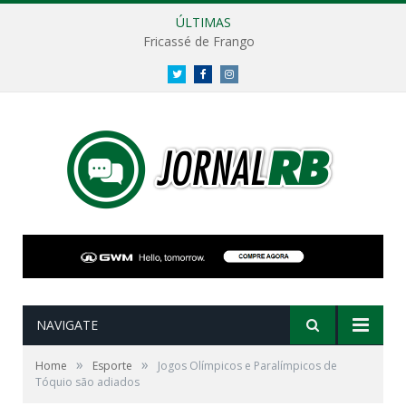
ÚLTIMAS
Fricassé de Frango
Twitter
Facebook
Instagram
NAVIGATE
»
»
Home
Esporte
Jogos Olímpicos e Paralímpicos de
Tóquio são adiados