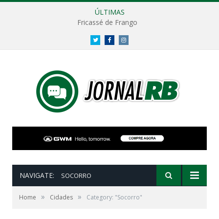
ÚLTIMAS
Fricassé de Frango
Twitter
Facebook
Instagram
NAVIGATE:
SOCORRO
»
»
Home
Cidades
Category: "Socorro"