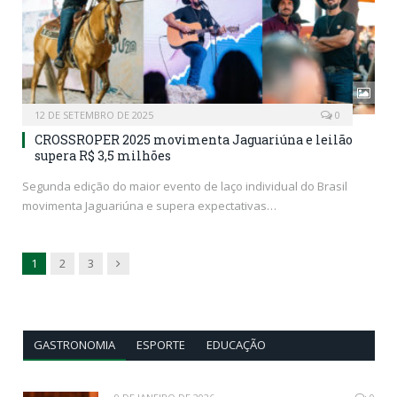
12 DE SETEMBRO DE 2025
0
CROSSROPER 2025 movimenta Jaguariúna e leilão
supera R$ 3,5 milhões
Segunda edição do maior evento de laço individual do Brasil
movimenta Jaguariúna e supera expectativas…
Next
1
2
3
GASTRONOMIA
ESPORTE
EDUCAÇÃO