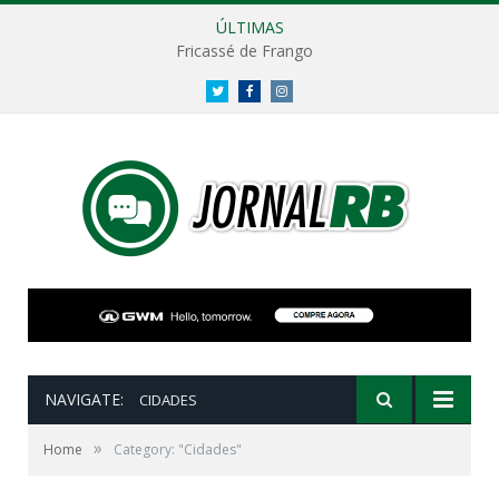
ÚLTIMAS
Fricassé de Frango
Twitter
Facebook
Instagram
NAVIGATE:
CIDADES
»
Home
Category: "Cidades"