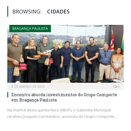
BROWSING:
CIDADES
BRAGANÇA PAULISTA
8 DE JANEIRO DE 2026
0
Encontro aborda investimentos do Grupo Comporte
em Bragança Paulista
Na manhã desta quinta-feira (08/01), o Gabinete Municipal
recebeu Joaquim Constantino, acionista do Grupo Comporte,…