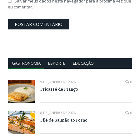
Salvar meus dados neste navegador para a próxima vez que
eu comentar.
GASTRONOMIA
ESPORTE
EDUCAÇÃO
9 DE JANEIRO DE 2026
0
Fricassé de Frango
8 DE JANEIRO DE 2026
0
Filé de Salmão ao Forno