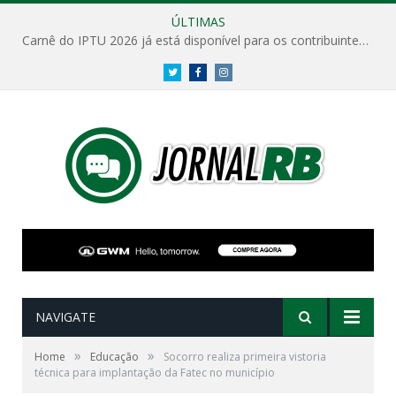
ÚLTIMAS
Carnê do IPTU 2026 já está disponível para os contribuintes de Atibaia
Twitter
Facebook
Instagram
NAVIGATE
»
»
Home
Educação
Socorro realiza primeira vistoria
técnica para implantação da Fatec no município