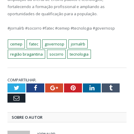
fortalecendo a formação profissional e ampliando as
oportunidades de qualificação para a população.
#jornalrb #socorro #fatec #cemep #tecnologia #governosp
cemep
fatec
governosp
jornalrb
região bragantina
socorro
tecnologia
COMPARTILHAR.
Twitter
Facebook
Google+
Pinterest
LinkedIn
Tumblr
Email
SOBRE O AUTOR
JORNALRB