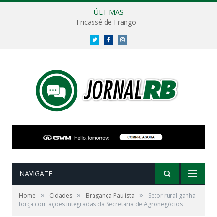
ÚLTIMAS
Fricassé de Frango
Twitter
Facebook
Instagram
NAVIGATE
»
»
»
Home
Cidades
Bragança Paulista
Setor rural ganha
força com ações integradas da Secretaria de Agronegócios