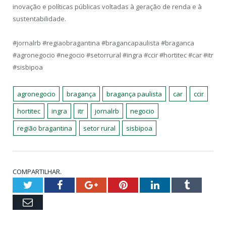
inovação e políticas públicas voltadas à geração de renda e à
sustentabilidade.
#jornalrb #regiaobragantina #bragancapaulista #braganca
#agronegocio #negocio #setorrural #ingra #ccir #hortitec #car #itr
#sisbipoa
agronegocio
bragança
bragança paulista
car
ccir
hortitec
ingra
itr
jornalrb
negocio
região bragantina
setor rural
sisbipoa
COMPARTILHAR.
Twitter
Facebook
Google+
Pinterest
LinkedIn
Tumblr
Email