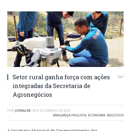
Setor rural ganha força com ações
0
integradas da Secretaria de
Agronegócios
POR
JORNALRB
ON
8 DE JANEIRO DE 2026
BRAGANÇA PAULISTA
,
ECONOMIA
,
NEGÓCIOS
A Secretaria Municipal de Desenvolvimento dos