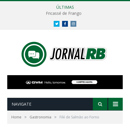
ÚLTIMAS
Fricassé de Frango
Twitter
Facebook
Instagram
NAVIGATE
»
»
Home
Gastronomia
Filé de Salmão ao Forno