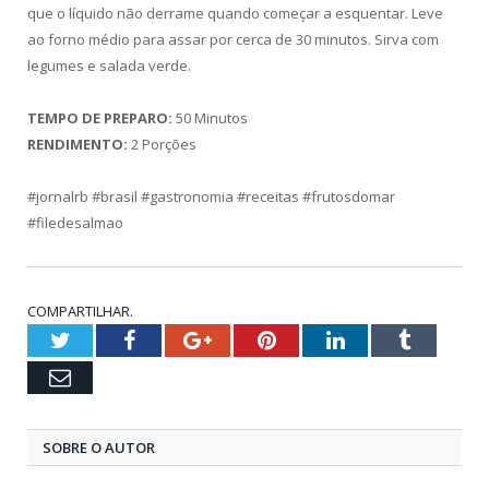
que o líquido não derrame quando começar a esquentar. Leve
ao forno médio para assar por cerca de 30 minutos. Sirva com
legumes e salada verde.
TEMPO DE PREPARO:
50 Minutos
RENDIMENTO:
2 Porções
#jornalrb #brasil #gastronomia #receitas #frutosdomar
#filedesalmao
COMPARTILHAR.
Twitter
Facebook
Google+
Pinterest
LinkedIn
Tumblr
Email
SOBRE O AUTOR