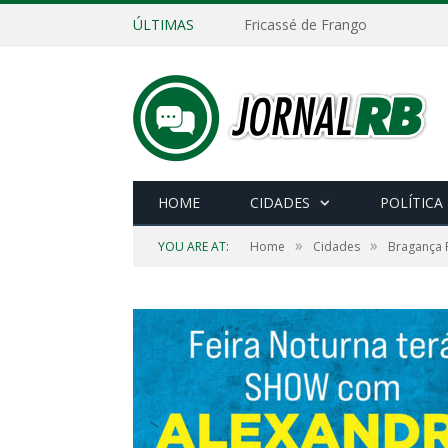
ÚLTIMAS
Fricassé de Frango
HOME
CIDADES
POLÍTICA
»
»
YOU ARE AT:
Home
Cidades
Bragança P