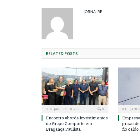
JORNALRB
RELATED
POSTS
8 DE JANEIRO DE 2026
0
8 DE JANEI
Encontro aborda investimentos
Empresa 
do Grupo Comporte em
prazo de 
Bragança Paulista
fio caído