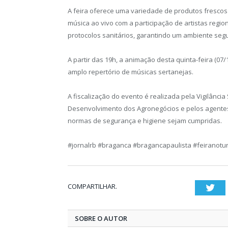
A feira oferece uma variedade de produtos frescos
música ao vivo com a participação de artistas regi
protocolos sanitários, garantindo um ambiente segu
A partir das 19h, a animação desta quinta-feira (07
amplo repertório de músicas sertanejas.
A fiscalização do evento é realizada pela Vigilância
Desenvolvimento dos Agronegócios e pelos agentes
normas de segurança e higiene sejam cumpridas.
#jornalrb #braganca #bragancapaulista #feiranot
COMPARTILHAR.
Twi
SOBRE O AUTOR