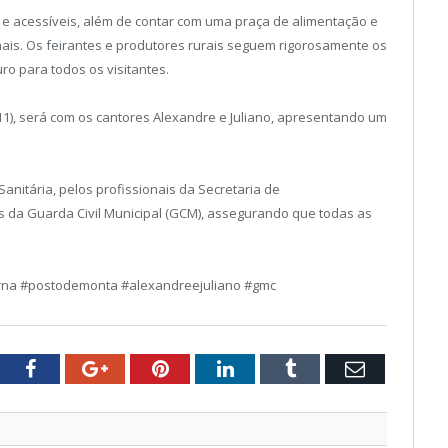
 e acessíveis, além de contar com uma praça de alimentação e
onais. Os feirantes e produtores rurais seguem rigorosamente os
ro para todos os visitantes.
/11), será com os cantores Alexandre e Juliano, apresentando um
 Sanitária, pelos profissionais da Secretaria de
 da Guarda Civil Municipal (GCM), assegurando que todas as
urna #postodemonta #alexandreejuliano #gmc
tter
Facebook
Google+
Pinterest
LinkedIn
Tumblr
Email