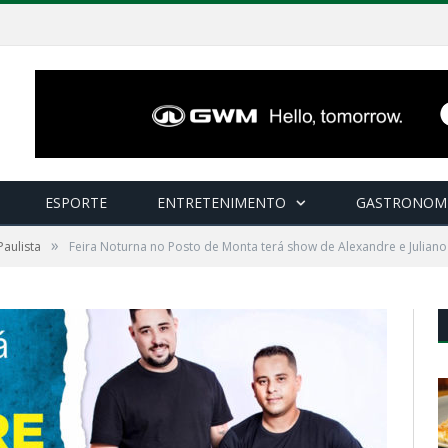
ESPORTE
ENTRETENIMENTO
GASTRONOM
»
aulista
Feira Noturna no Posto de Monta terá show de Alexandre e Juliano